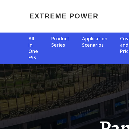
EXTREME POWER
All
Product
Application
Cost
in
Series
Scenarios
and
One
Pric
ESS
Panama 48v Industrial