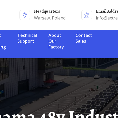
Headquarters
Email Addr
Warsaw, Poland
info@extr
Technical
About
Contact
Support
Our
Sales
ing
Factory