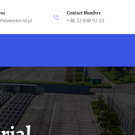
ess
Contact Number
emeweekend.pl
+48 22 848 92 03