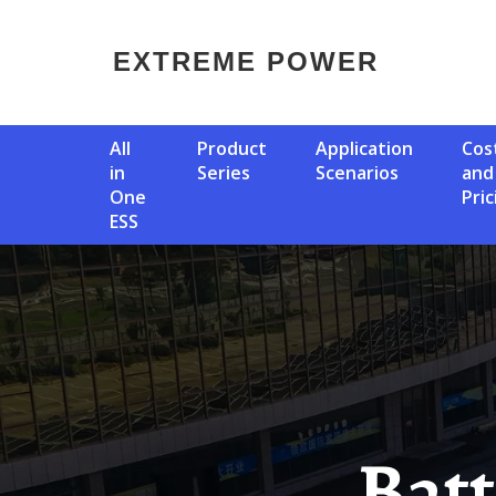
EXTREME POWER
All
Product
Application
Cost
in
Series
Scenarios
and
One
Pric
ESS
Battery Cabinet Cooling