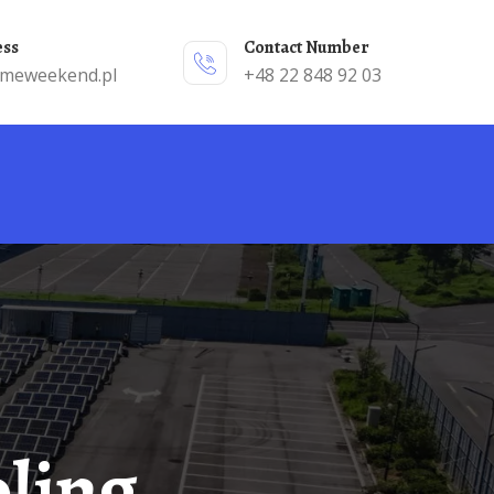
ess
Contact Number
emeweekend.pl
+48 22 848 92 03