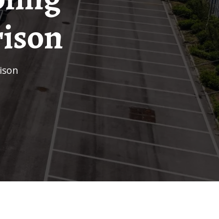
ison
ison