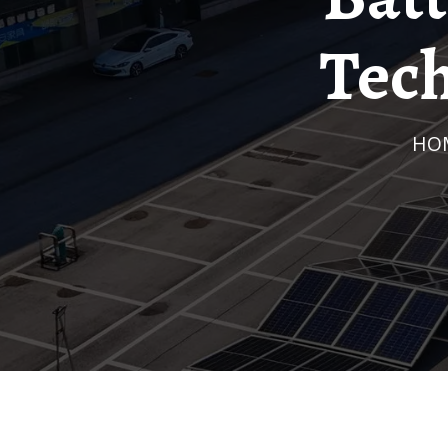
Tec
HO