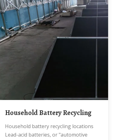
Household Battery Recycling
Household battery recycling locations
Lead-acid batteries, or "automotive