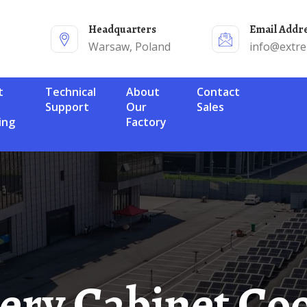
Headquarters
Email Addr
Warsaw, Poland
info@extr
Technical
About
Contact
Support
Our
Sales
ing
Factory