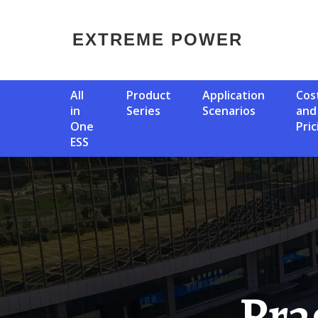
EXTREME POWER
All
Product
Application
Cost
in
Series
Scenarios
and
One
Pric
ESS
Prague Energy Storage