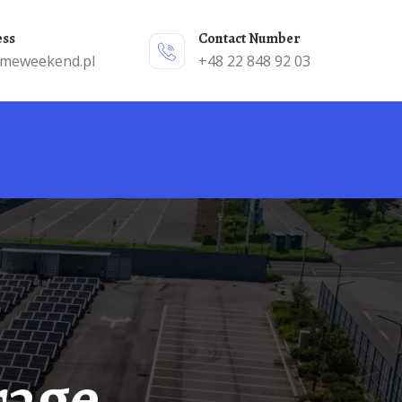
ess
Contact Number
emeweekend.pl
+48 22 848 92 03