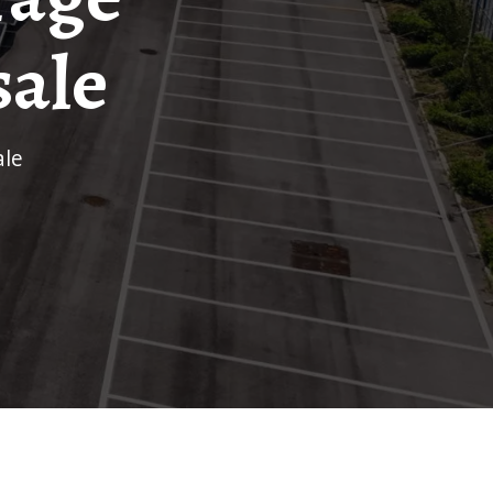
ale
ale