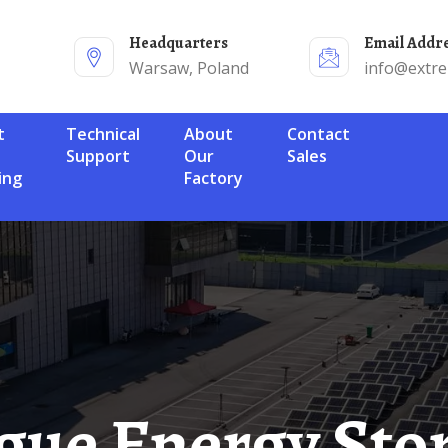
Headquarters
Email Addr
Warsaw, Poland
info@extr
Technical
About
Contact
Support
Our
Sales
ing
Factory