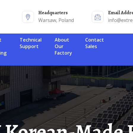
Headquarters
Email Addr
Warsaw, Poland
info@extr
Technical
About
Contact
Support
Our
Sales
ing
Factory