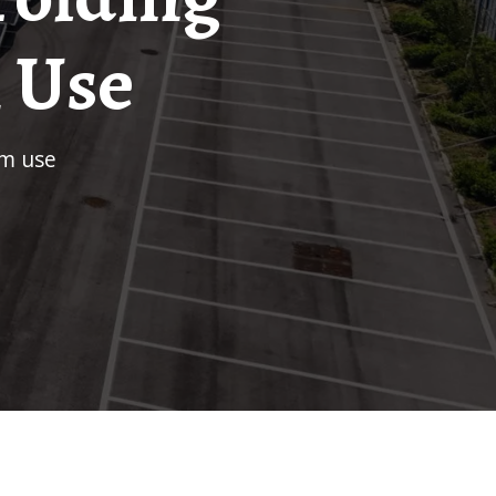
 Use
rm use