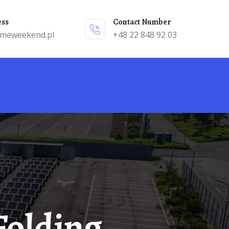
ess
Contact Number
emeweekend.pl
+48 22 848 92 03