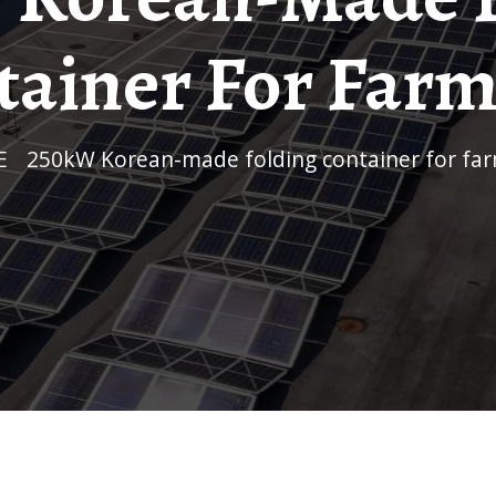
tainer For Farm
E
/
250kW Korean-made folding container for fa