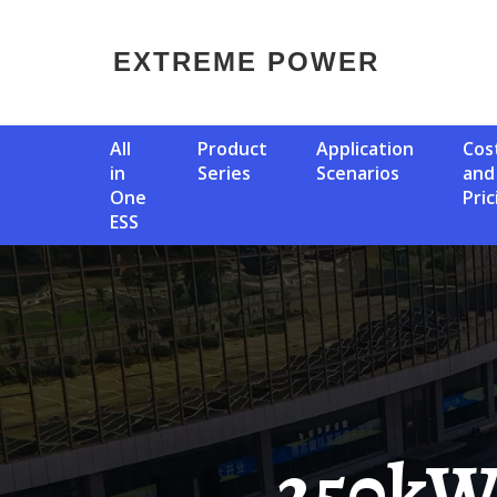
EXTREME POWER
All
Product
Application
Cost
in
Series
Scenarios
and
One
Pric
ESS
250kW Korean-Made Folding